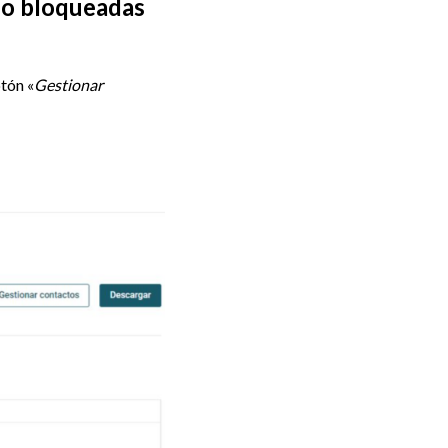
s o bloqueadas
otón «
Gestionar