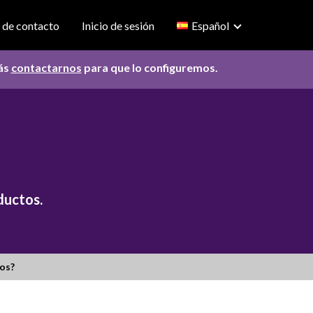
 de contacto
Inicio de sesión
Español
rás
contactarnos
para que lo configuremos.
ductos.
os?