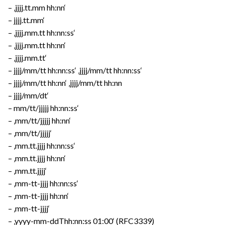
– ‚jjjj.tt.mm hh:nn‘
– jjjj.tt.mm‘
– ‚jjjj.mm.tt hh:nn:ss‘
– ‚jjjj.mm.tt hh:nn‘
– ‚jjjj.mm.tt‘
– jjjj/mm/tt hh:nn:ss‘ ‚jjjj/mm/tt hh:nn:ss‘
– jjjj/mm/tt hh:nn‘ ‚jjjj/mm/tt hh:nn
– jjjj/mm/dt‘
– mm/tt/jjjjj hh:nn:ss‘
– ‚mm/tt/jjjjj hh:nn‘
– ‚mm/tt/jjjjj‘
– ‚mm.tt.jjjj hh:nn:ss‘
– ‚mm.tt.jjjj hh:nn‘
– ‚mm.tt.jjjj‘
– ‚mm-tt-jjjj hh:nn:ss‘
– ‚mm-tt-jjjj hh:nn‘
– ‚mm-tt-jjjj‘
– ‚yyyy-mm-ddThh:nn:ss 01:00‘ (RFC3339)