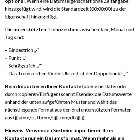
optional
. Wenn eine Datumseigenschaft ohne Zeitangabe
hinzugefügt wird, wird die Standardzeit (00:00:00) zu der
Eigenschaft hinzugefügt.
Die
unterstützten Trennzeichen
zwischen Jahr, Monat und
Tag sind:
– Bindestrich „-“
– Punkt „.“
– Schrägstrich „/“
– Das Trennzeichen für die Uhrzeit ist der Doppelpunkt „:“
Beim Importieren Ihrer Kontakte
(über eine Datei oder
durch Kopieren/Einfügen) scannt Esendex die Datumswerte
anhand der unten aufgeführten Muster und wählt das
nächstliegende Format aus den drei unterstützten Formaten
aus (jjjj/mm/tt, tt/mm/jjjjj, mm/dt/jjjjj).
Hinweis: Verwenden Sie beim Importieren Ihrer
Kontakte nur ein Datumsformat. Wenn mehr als ein