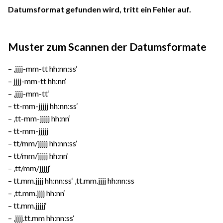
Datumsformat gefunden wird, tritt ein Fehler auf.
Muster zum Scannen der Datumsformate
– ‚jjjj-mm-tt hh:nn:ss‘
– jjjj-mm-tt hh:nn‘
– ‚jjjj-mm-tt‘
– tt-mm-jjjjj hh:nn:ss‘
– ‚tt-mm-jjjjj hh:nn‘
– tt-mm-jjjjj
– tt/mm/jjjjj hh:nn:ss‘
– tt/mm/jjjjj hh:nn‘
– ‚tt/mm/jjjjj‘
– tt.mm.jjjj hh:nn:ss‘ ‚tt.mm.jjjj hh:nn:ss
– ‚tt.mm.jjjj hh:nn‘
– tt.mm.jjjjj‘
– ‚jjjj.tt.mm hh:nn:ss‘