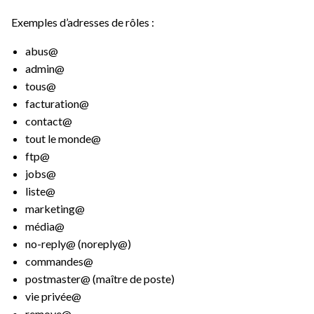
Exemples d’adresses de rôles :
abus@
admin@
tous@
facturation@
contact@
tout le monde@
ftp@
jobs@
liste@
marketing@
média@
no-reply@ (noreply@)
commandes@
postmaster@ (maître de poste)
vie privée@
remove@