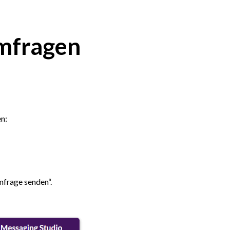
Umfragen
n:
frage senden“.