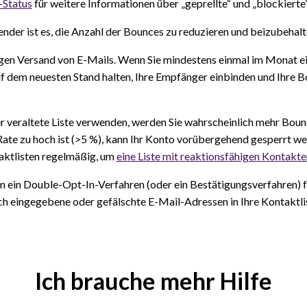
Status
für weitere Informationen über „geprellte“ und „blockierte
sender ist es, die Anzahl der Bounces zu reduzieren und beizubehalt
gen Versand von E-Mails. Wenn Sie mindestens einmal im Monat ei
auf dem neuesten Stand halten, Ihre Empfänger einbinden und Ihre 
er veraltete Liste verwenden, werden Sie wahrscheinlich mehr Boun
te zu hoch ist (>5 %), kann Ihr Konto vorübergehend gesperrt we
taktlisten regelmäßig, um
eine Liste mit reaktionsfähigen Kontakte
 ein Double-Opt-In-Verfahren (oder ein Bestätigungsverfahren) f
sch eingegebene oder gefälschte E-Mail-Adressen in Ihre Kontaktli
Ich brauche mehr Hilfe