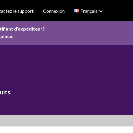
actez le support
Connexion
Français
ifiant d’expéditeur?
place.
uits.