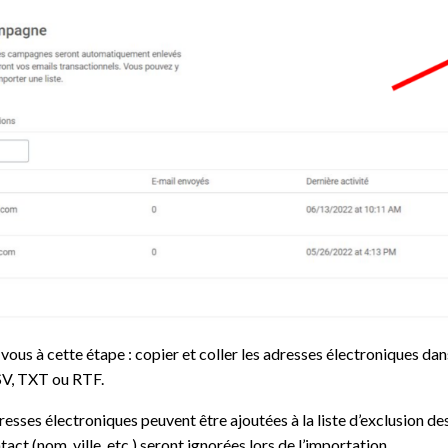
vous à cette étape : copier et coller les adresses électroniques dan
CSV, TXT ou RTF.
resses électroniques peuvent être ajoutées à la liste d’exclusion de
act (nom, ville, etc.) seront ignorées lors de l’importation.