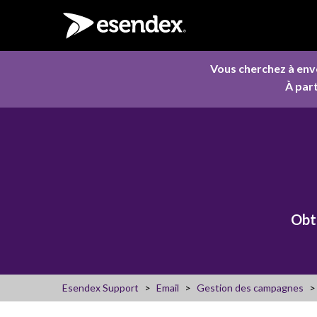
Vous cherchez à env
À part
Obte
Esendex Support
Email
Gestion des campagnes