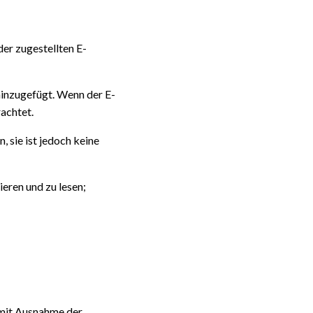
er zugestellten E-
 hinzugefügt. Wenn der E-
achtet.
, sie ist jedoch keine
eren und zu lesen;
(mit Ausnahme der