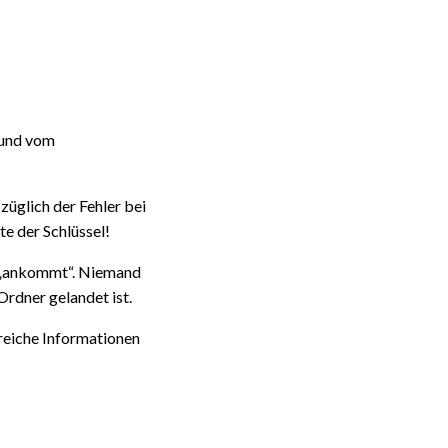
 und
vom
üglich der Fehler bei
te der Schlüssel!
s „ankommt“. Niemand
rdner gelandet ist.
reiche Informationen