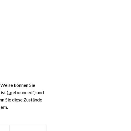
e Weise können Sie
 ist („gebounced“) und
enn Sie diese Zustände
sern.