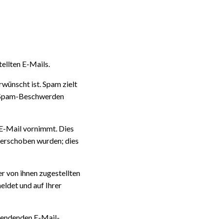
ellten E-Mails.
wünscht ist. Spam zielt
ne Spam-Beschwerden
 E-Mail vornimmt. Dies
 verschoben wurden; dies
er von ihnen zugestellten
eldet und auf Ihrer
rsendenden E-Mail-