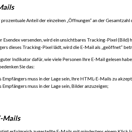
Mails
 prozentuale Anteil der einzelnen „Öffnungen“ an der Gesamtzahl d
er Esendex versenden, wird ein unsichtbares Tracking-Pixel (Bild)
rs dieses Tracking-Pixel lädt, wird die E-Mail als „geöffnet“ betr
 guter Indikator dafür, wie viele Personen Ihre E-Mail gelesen haben
bedenken Sie das:
s Empfängers muss in der Lage sein, Ihre HTML-E-Mails zu akzepti
s Empfängers muss in der Lage sein, Bilder anzuzeigen;
E-Mails
htigt erfolgreich zugestellte E-Mails mit mindestens einem Klick 