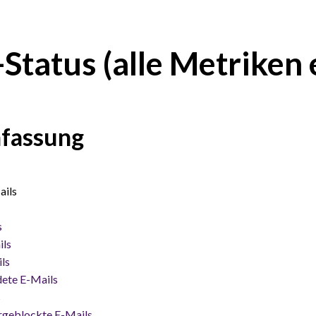
Status (alle Metriken 
fassung
ails
s
ils
ls
dete E-Mails
s
rgeblockte E-Mails